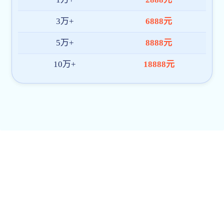
经济与管理学院
智能制造学院
生命科学学院
教育与文化传播学院
视觉艺术学院
医药学院
职业技术学院
国际交流学院
人才培养
本专科教育